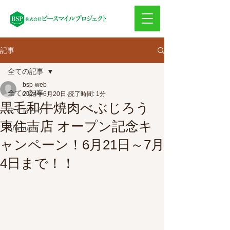
記事
全ての記事
bsp-web
全ての記事
2024年6月20日
読了時間: 1分
黒毛和牛焼肉べぶじろう
にくじろう
東住吉店 オープン記念キ
Shirouchi
ャンペーン！6月21日～7月
4日まで！！