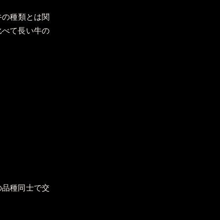
牛の種類とは関
比べて長い牛の
の品種同士で交