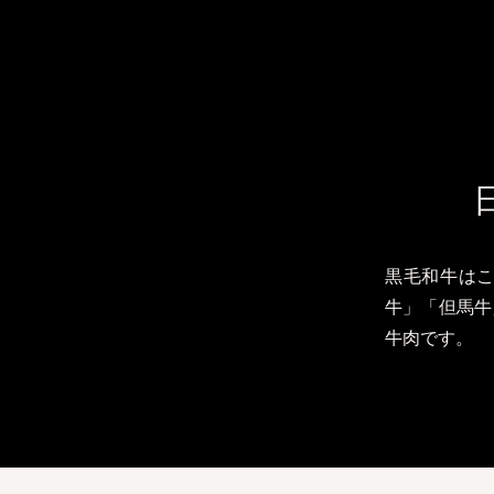
黒毛和牛は
牛」「但馬牛
牛肉です。