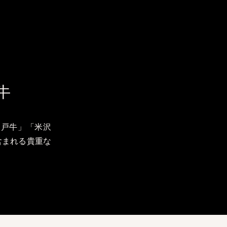
牛
神戸牛」「米沢
含まれる貴重な