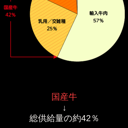
国産牛
↓
総供給量の約42％