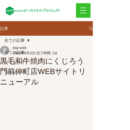
記事
全ての記事
bsp-web
全ての記事
2024年8月3日
読了時間: 1分
黒毛和牛焼肉にくじろう
にくじろう
門前仲町店WEBサイトリ
Shirouchi
ニューアル