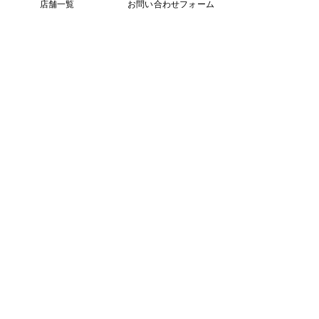
店舗一覧
お問い合わせフォーム
コメント
コメントを追加…
黒毛和牛焼肉べぶじろう
[にくじろう 門
東住吉店 6月14日グラン
レイトナイトサ
ドオープン！
施！