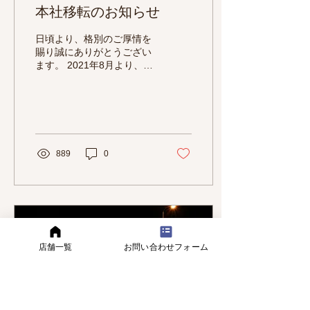
本社移転のお知らせ
日頃より、格別のご厚情を
賜り誠にありがとうござい
ます。 2021年8月より、本
社所在地が移転いたしまし
た。 ＜新本社住所＞ 〒
891-0141 鹿児島県鹿児島
市谷山中央一丁目4389番地
なお、本社業務およびお問
合せ窓口は今までと変わら
889
0
ず下記連絡先となりま
す。...
店舗一覧
お問い合わせフォーム