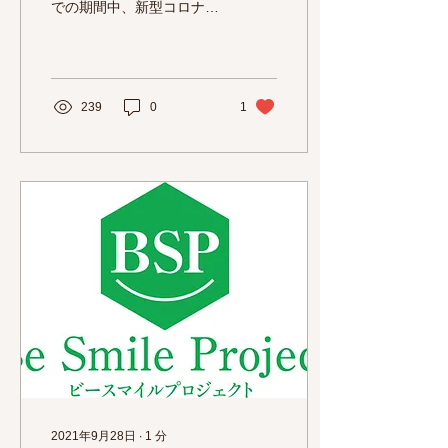
での期間中、新型コロナウ
イルスワクチンの 2回接種
を完了したお客様を対象
に、対象のドリンク 1 杯を
無料で提供いたします。
※アルコール提供に関する
239
0
1
自粛要請が出ている期間中
は、対象商品をソフトド...
2021年9月28日
∙
1
分